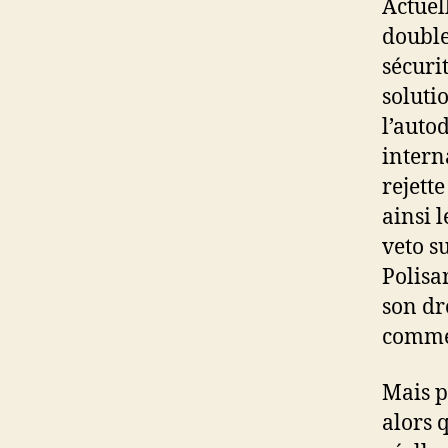
Actuel
double
sécurit
soluti
l’auto
intern
rejett
ainsi 
veto s
Polisa
son dr
comme 
Mais p
alors 