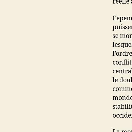
réelle
Cepend
puisse
se mon
lesque
l’ordre
confli
centra
le dou
comme 
monde.
stabil
occide