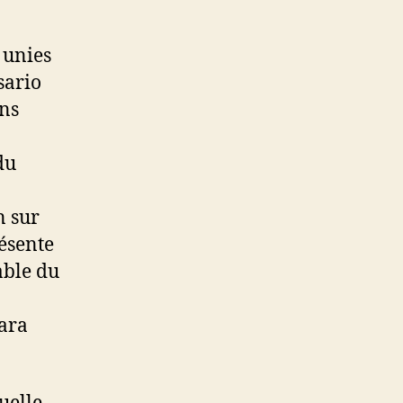
 unies
sario
ans
à
du
n sur
résente
able du
hara