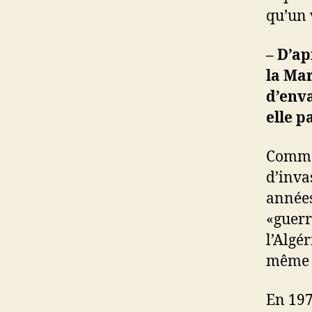
qu’un 
– D’ap
la Mar
d’enva
elle p
Comme 
d’inva
années
«guerr
l’Algé
même u
En 197