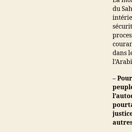
La mon
du Sah
intéri
sécuri
proces
couran
dans l
l’Arab
– Pour
peuple
l’aut
pourta
justic
autres