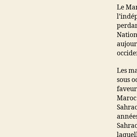
Le Mar
l’indé
perdan
Nations
aujour
occide
Les ma
sous o
faveur
Maroc 
Sahrao
années
Sahrao
laquel