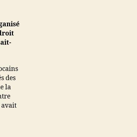
rganisé
droit
ait-
ocains
és des
e la
ntre
 avait