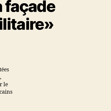
a façade
litaire»
tées
,
r le
cains