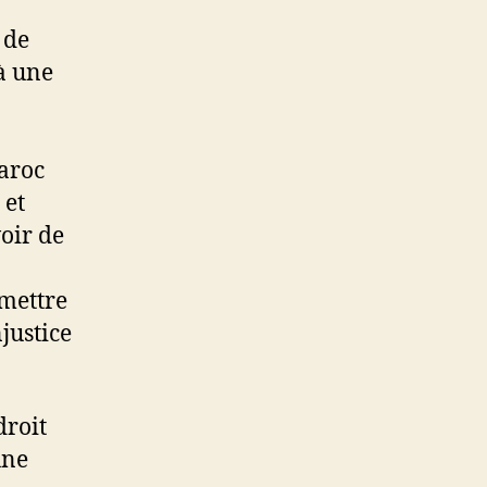
 de
 à une
Maroc
 et
oir de
omettre
justice
droit
une