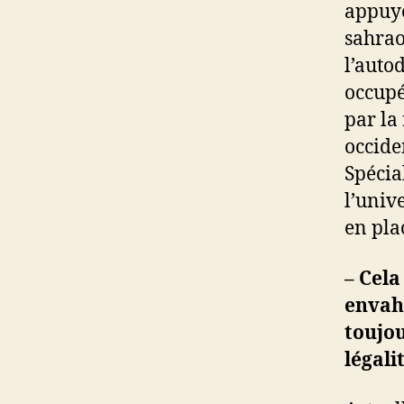
appuyé
sahrao
l’auto
occupé
par la
occide
Spécia
l’univ
en pla
– Cela
envahi
toujou
légali