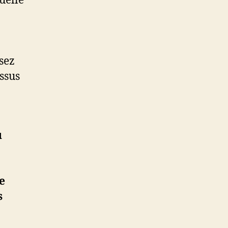
uelle
ssez
ssus
u
e
s