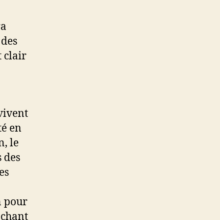
ra
 des
 clair
vivent
té en
, le
s des
es
n pour
achant